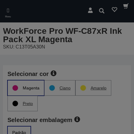
Skip
to
Pesquisar
main
Menu
content
WorkForce Pro WF-C87xR Ink
Pack XL Magenta
SKU: C13T05A30N
Selecionar cor
Magenta
Ciano
Amarelo
Preto
Selecionar embalagem
Padrão