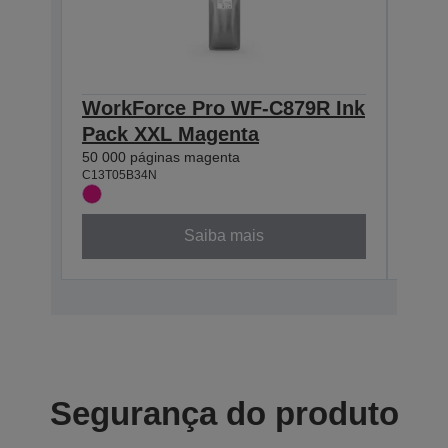
WorkForce Pro WF-C879R Ink
Wor
Pack XXL Magenta
Pac
50 000 páginas magenta
50 00
C13T05B34N
C13T0
Saiba mais
Segurança do produto