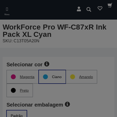
Skip
to
Pesquisar
main
Menu
content
WorkForce Pro WF-C87xR Ink
Pack XL Cyan
SKU: C13T05A20N
Selecionar cor
Magenta
Ciano
Amarelo
Preto
Selecionar embalagem
Padrão