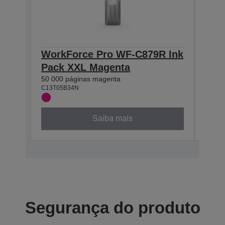
WorkForce Pro WF-C879R Ink
Wor
Pack XXL Magenta
Pac
50 000 páginas magenta
50 00
C13T05B34N
C13T0
Saiba mais
Segurança do produto