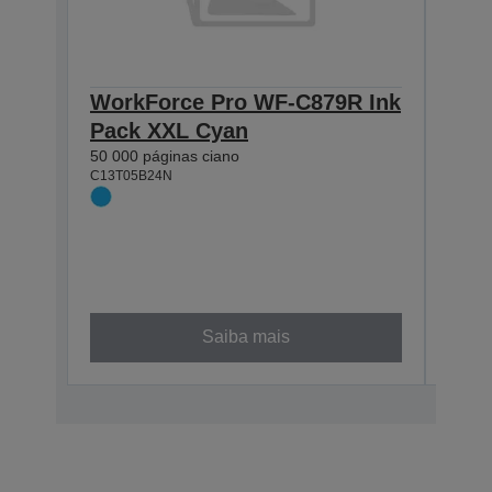
WorkForce Pro WF-C879R Ink
Wor
Pack XXL Cyan
C57
50 000 páginas ciano
XXL
C13T05B24N
Tin
Ele
Exc
50 00
C13T0
XXL
Saiba mais