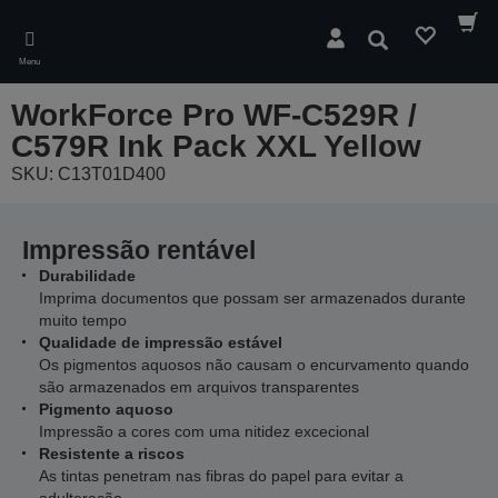
Skip
to
Pesquisar
main
Menu
content
WorkForce Pro WF-C529R /
C579R Ink Pack XXL Yellow
SKU: C13T01D400
Impressão rentável
Durabilidade
Imprima documentos que possam ser armazenados durante
muito tempo
Qualidade de impressão estável
Os pigmentos aquosos não causam o encurvamento quando
são armazenados em arquivos transparentes
Pigmento aquoso
Impressão a cores com uma nitidez excecional
Resistente a riscos
As tintas penetram nas fibras do papel para evitar a