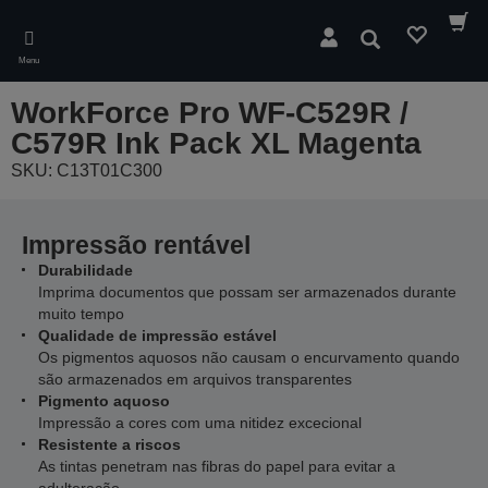
Skip
to
Pesquisar
main
Menu
content
WorkForce Pro WF-C529R /
C579R Ink Pack XL Magenta
SKU: C13T01C300
Impressão rentável
Durabilidade
Imprima documentos que possam ser armazenados durante
muito tempo
Qualidade de impressão estável
Os pigmentos aquosos não causam o encurvamento quando
são armazenados em arquivos transparentes
Pigmento aquoso
Impressão a cores com uma nitidez excecional
Resistente a riscos
As tintas penetram nas fibras do papel para evitar a