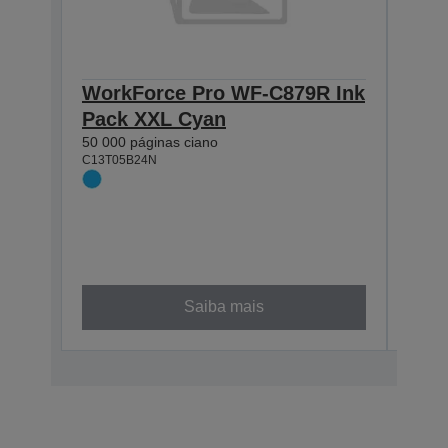
WorkForce Pro WF-C879R Ink
Wor
Pack XXL Cyan
C57
50 000 páginas ciano
XXL
C13T05B24N
Tin
Ele
Exc
50 00
C13T0
XXL
Saiba mais