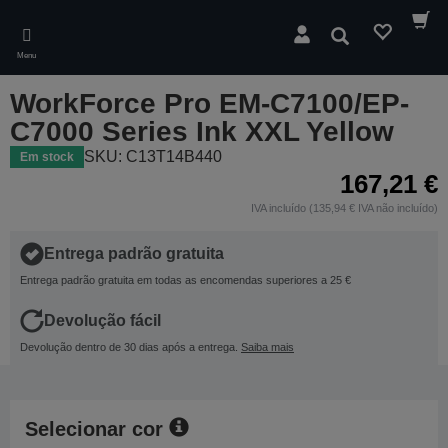
Skip
to
Pesquisar
main
Menu
content
WorkForce Pro EM-C7100/EP-
C7000 Series Ink XXL Yellow
SKU: C13T14B440
Em stock
167,21 €
IVA incluído (135,94 € IVA não incluído)
Entrega padrão gratuita
Entrega padrão gratuita em todas as encomendas superiores a 25 €
Devolução fácil
Devolução dentro de 30 dias após a entrega.
Saiba mais
Selecionar cor