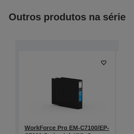
Outros produtos na série
WorkForce Pro EM-C7100/EP-
Wor