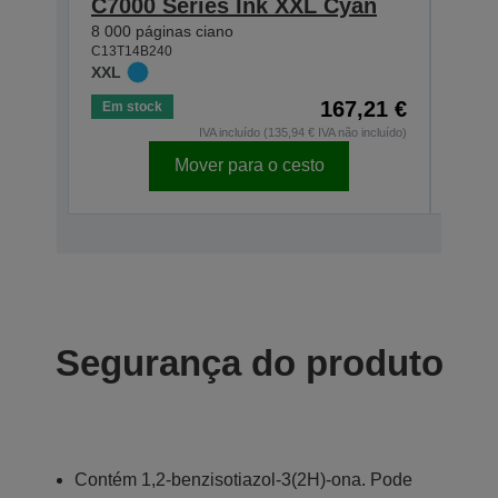
C7000 Series Ink XXL Cyan
C70
8 000 páginas ciano
8 000
C13T14B240
C13T1
XXL
XXL
167,21 €
Em stock
Em s
IVA incluído (135,94 € IVA não incluído)
Mover para o cesto
Segurança do produto
Contém 1,2-benzisotiazol-3(2H)-ona. Pode