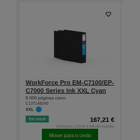
WorkForce Pro EM-C7100/EP-
Wor
C7000 Series Ink XXL Cyan
C70
8 000 páginas ciano
8 000
C13T14B240
C13T1
XXL
XXL
167,21 €
Em stock
Em s
IVA incluído (135,94 € IVA não incluído)
Mover para o cesto