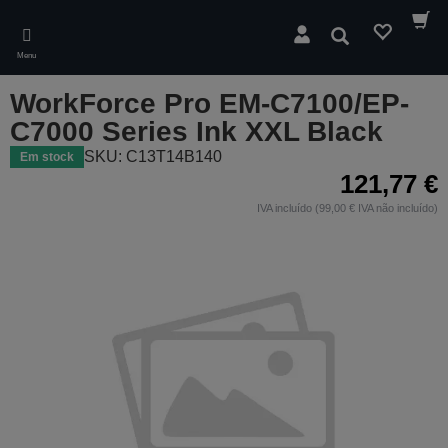
Skip
to
Pesquisar
main
Menu
content
WorkForce Pro EM-C7100/EP-
C7000 Series Ink XXL Black
SKU: C13T14B140
Em stock
121,77 €
IVA incluído (99,00 € IVA não incluído)