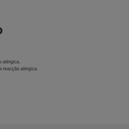
o
 alérgica.
a reacção alérgica.