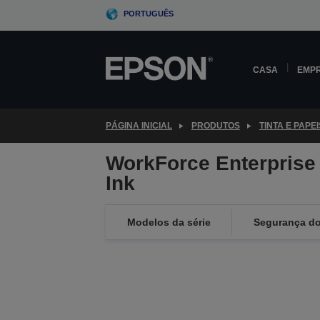
Skip
PORTUGUÊS
to
main
content
CASA
EMP
PÁGINA INICIAL
PRODUTOS
TINTA E PAPEI
WorkForce Enterprise
Ink
Modelos da série
Segurança do