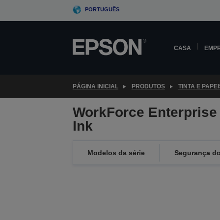
Skip
PORTUGUÊS
to
main
content
CASA
EMP
PÁGINA INICIAL
PRODUTOS
TINTA E PAPEI
WorkForce Enterprise
Ink
Modelos da série
Segurança do