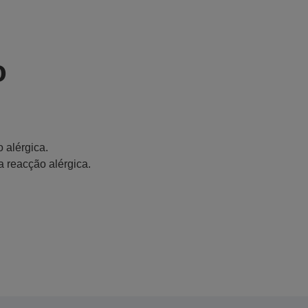
o
 alérgica.
a reacção alérgica.