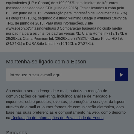
equivalentes (HP e Canon) de ≤199,99€/£ com tinteiros de três cores
(baseado nos dados da GFK, julho de 2015). Testes levados a cabo pela
BLI, em julho de 2015. Ponderação para impressão de Documentos (87%)
e Fotografia (13%), segundo o estudo 'Printing Usage & Attitudes Study' da
TNS, de junho de 2013. Para mais informações, visite
www.epson.pt/tintasindividuais 3 Comparação baseada no custo médio
por página para os tinteiros padrão versus XL: Claria Home Ink (18/18XL e
29/29XL), Claria Premium Ink (26/26XL e 33/33XL), Claria Photo HD Ink
(24/24XL) e DURABrite Ultra Ink (16/16XL e 27/27XL).
Mantenha-se ligado com a Epson
Enviar
Ao enviar o seu endereço de e-mail, autoriza a receção de
comunicações de marketing, incluindo análise de mercado e
inquéritos, sobre produtos, eventos, promoções e serviços da Epson
através de e-mail ou outras formas de comunicação eletrónica, com
base nas suas preferências e comportamento na web, como descrito
na
Declaração de Informações de Privacidade da Epson
.
Siga-nos