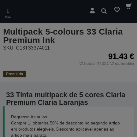
Skip
to
Pesquisar
main
Menu
content
Multipack 5-colours 33 Claria
Premium Ink
SKU: C13T33374011
91,43 €
IVA incluído (74,33 € IVA não incluído)
Premiado
33 Tinta multipack de 5 cores Claria
Premium Claria Laranjas
Regresso às aulas
Compre 1, obtenha 50% de desconto no segundo artigo
em produtos elegíveis. Desconto aplicável apenas ao
artigo mais barato.