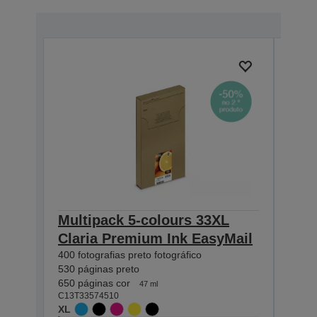
Multipack 5-colours 33XL
Mult
Claria Premium Ink EasyMail
Pre
400 fotografias preto fotográfico
200 fo
530 páginas preto
250 p
650 páginas cor
300 p
47 ml
C13T33574510
C13T3
XL
STAN