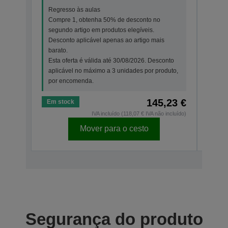
Regresso às aulas
Regr
Compre 1, obtenha 50% de desconto no
Comp
segundo artigo em produtos elegíveis.
segu
Desconto aplicável apenas ao artigo mais
Desc
barato.
bara
Esta oferta é válida até 30/08/2026. Desconto
Esta
aplicável no máximo a 3 unidades por produto,
apli
por encomenda.
por 
145,23 €
Em stock
Em s
IVA incluído (118,07 € IVA não incluído)
Mover para o cesto
Segurança do produto