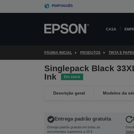
Skip
PORTUGUÊS
to
main
content
CASA
EMP
PÁGINA INICIAL
PRODUTOS
TINTA E PAPEI
Singlepack Black 33X
Ink
Em stock
Descrição geral
Modelos da sér
Entrega padrão gratuita
Entrega padrão gratuita em todas as
Devol
encomendas superiores a 25 €
Saiba