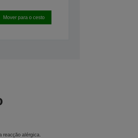
Mover para o cesto
o
a reacção alérgica.