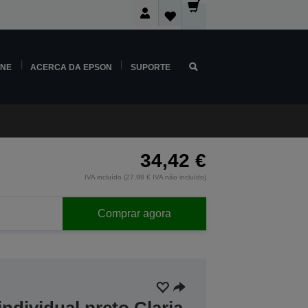
INE
ACERCA DA EPSON
SUPORTE
34,42 €
IVA incluído (27,98 € IVA não incluído)
Comprar agora