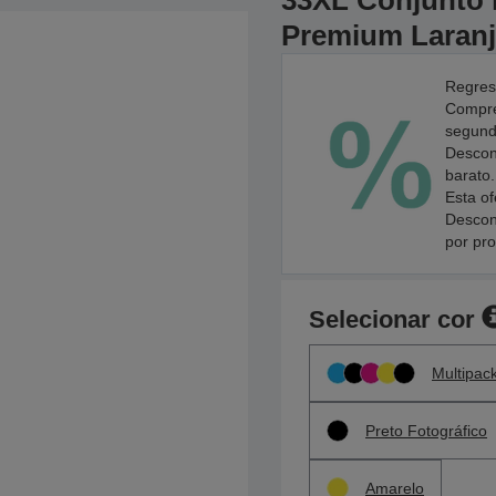
33XL Conjunto i
Premium Laran
Regres
Compre
segundo
Descon
barato.
Esta of
Descon
por pr
Selecionar cor
Multipac
Preto Fotográfico
Amarelo