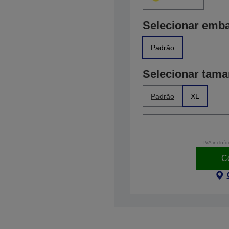
Selecionar emb
Padrão
Selecionar tam
Padrão
XL
IVA incluíd
C