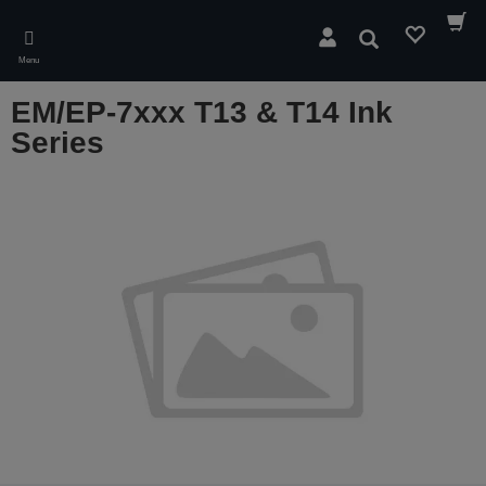
Skip
to
Pesquisar
main
Menu
content
EM/EP-7xxx T13 & T14 Ink
Series