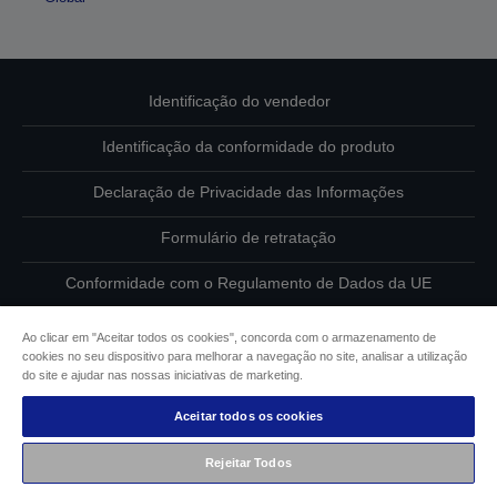
Identificação do vendedor
Identificação da conformidade do produto
Declaração de Privacidade das Informações
Formulário de retratação
Conformidade com o Regulamento de Dados da UE
Contacte-nos sobre os seus dados
Ao clicar em "Aceitar todos os cookies", concorda com o armazenamento de
cookies no seu dispositivo para melhorar a navegação no site, analisar a utilização
Informações sobre cookies
do site e ajudar nas nossas iniciativas de marketing.
Aceitar todos os cookies
Compromisso da Epson para com a acessibilidade
Rejeitar Todos
Copyright © 2026 Seiko Epson