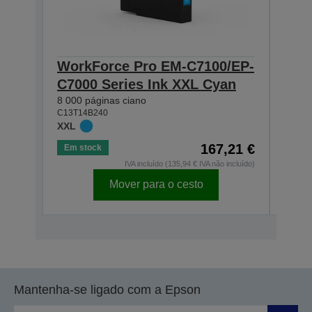
WorkForce Pro EM-C7100/EP-
Wor
C7000 Series Ink XXL Cyan
C70
8 000 páginas ciano
8 000
C13T14B240
C13T1
XXL
XXL
167,21 €
Em stock
Em s
IVA incluído (135,94 € IVA não incluído)
Mover para o cesto
Mantenha-se ligado com a Epson