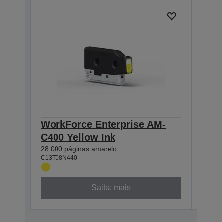
WorkForce Enterprise AM-
Wor
C400 Yellow Ink
C40
28 000 páginas amarelo
28 00
C13T08N440
C13T0
Saiba mais