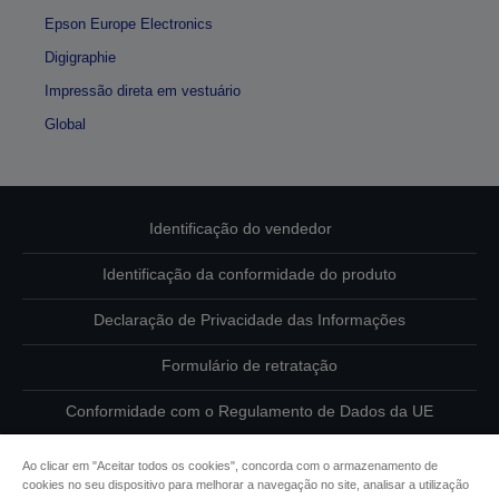
Epson Europe Electronics
Digigraphie
Impressão direta em vestuário
Global
Identificação do vendedor
Identificação da conformidade do produto
Declaração de Privacidade das Informações
Formulário de retratação
Conformidade com o Regulamento de Dados da UE
Contacte-nos sobre os seus dados
Ao clicar em "Aceitar todos os cookies", concorda com o armazenamento de
cookies no seu dispositivo para melhorar a navegação no site, analisar a utilização