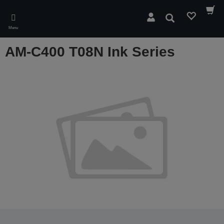
Skip
to
Pesquisar
main
Menu
content
AM-C400 T08N Ink Series