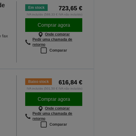
de
723,65 €
Em stock
IVA incluído (588,33 € IVA não incluído)
Comprar agora
Onde comprar
e fax
Pedir uma chamada de
retorno
Comparar
616,84 €
Baixo stock
IVA incluído (501,50 € IVA não incluído)
Comprar agora
Onde comprar
Pedir uma chamada de
retorno
Comparar