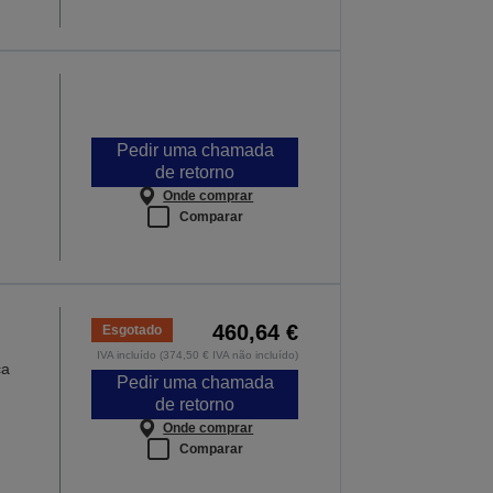
Pedir uma chamada
de retorno
Onde comprar
Comparar
460,64 €
Esgotado
IVA incluído (374,50 € IVA não incluído)
ca
Pedir uma chamada
de retorno
Onde comprar
Comparar