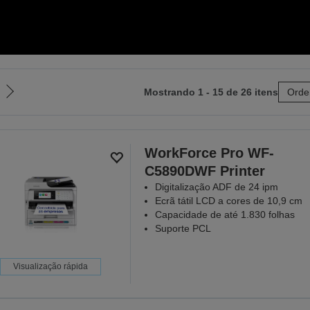
Mostrando 1 - 15 de 26 itens
Orde
Ir
para
a
próxima
WorkForce Pro WF-
página
C5890DWF Printer
Digitalização ADF de 24 ipm
Ecrã tátil LCD a cores de 10,9 cm
Capacidade de até 1.830 folhas
Suporte PCL
Visualização rápida