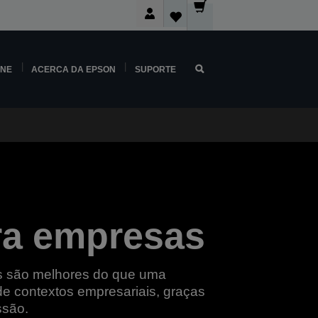
INE
ACERCA DA EPSON
SUPORTE
ara empresas
es são melhores do que uma
de contextos empresariais, graças
ssão.