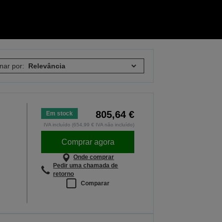
nar por:
805,64 €
Em stock
IVA incluído (654,99 € IVA não incluído)
Comprar agora
Onde comprar
Pedir uma chamada de
retorno
Comparar