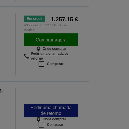
1.257,15 €
Em stock
IVA incluído (1.022,07 € IVA não
incluído)
Comprar agora
Onde comprar
Pedir uma chamada de
retorno
Comparar
M-
Pedir uma chamada
de retorno
Onde comprar
Comparar