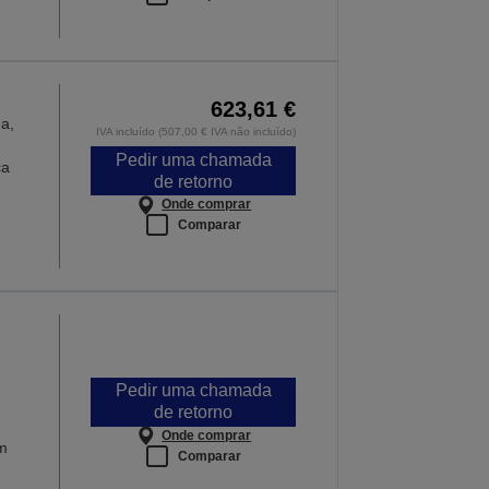
623,61 €
a,
IVA incluído (507,00 € IVA não incluído)
Pedir uma chamada
ca
de retorno
Onde comprar
Comparar
Pedir uma chamada
de retorno
Onde comprar
m
Comparar