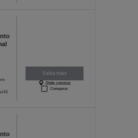
nto
nal
Saiba mais
 em
Onde comprar
Comparar
ex/45
nto