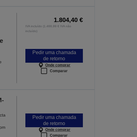
1.804,40 €
IVA incluído (1.466,99 € IVA não
incluído)
 e
Pedir uma chamada
de retorno
e
Onde comprar
Comparar
M-
cta
Pedir uma chamada
de retorno
ppm
Onde comprar
Comparar