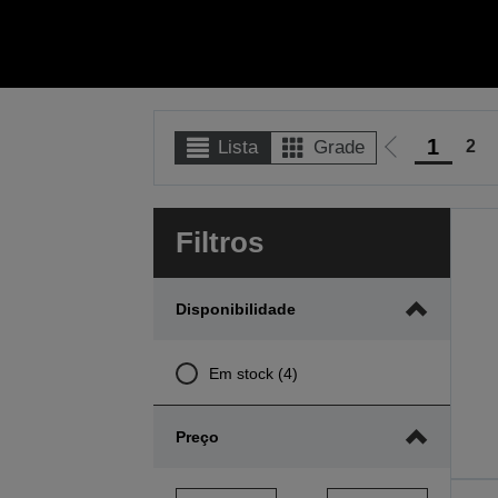
1
2
Lista
Grade
Ir
para
a
Filtros
página
anterior
Disponibilidade
Em stock (4)
Preço