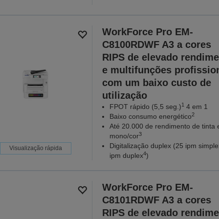
WorkForce Pro EM-
C8100RDWF A3 a cores
RIPS de elevado rendime
e multifunções profissio
com um baixo custo de
utilização
1
FPOT rápido (5,5 seg.)
4 em 1
2
Baixo consumo energético
Até 20.000 de rendimento de tinta
3
mono/cor
Digitalização duplex (25 ipm simpl
Visualização rápida
4
ipm duplex
)
WorkForce Pro EM-
C8101RDWF A3 a cores
RIPS de elevado rendime