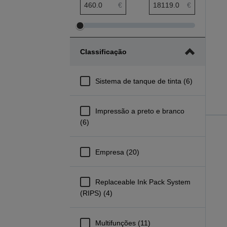
Amplitude mínima preço
Amplitude máxima preço
€
€
Ajustar
Ajustar
amplitude
amplitude
Classificação
mínima
máxima
preço
preço
Sistema de tanque de tinta (6)
Impressão a preto e branco
(6)
Empresa (20)
Replaceable Ink Pack System
(RIPS) (4)
Multifunções (11)