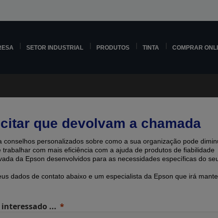
RESA
SETOR INDUSTRIAL
PRODUTOS
TINTA
COMPRAR ONL
icitar que devolvam a chamada
 conselhos personalizados sobre como a sua organização pode diminu
e trabalhar com mais eficiência com a ajuda de produtos de fiabilidade
ada ​​da Epson desenvolvidos para as necessidades específicas do seu
eus dados de contato abaixo e um especialista da Epson que irá mante
 interessado ...