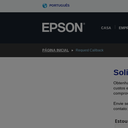
Skip
PORTUGUÊS
to
main
content
CASA
EMP
PÁGINA INICIAL
Request Callback
Sol
Obtenha
custos 
comprov
Envie s
contato:
Estou