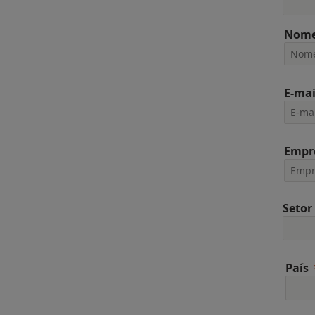
Nome
E-mai
Empr
Setor
País