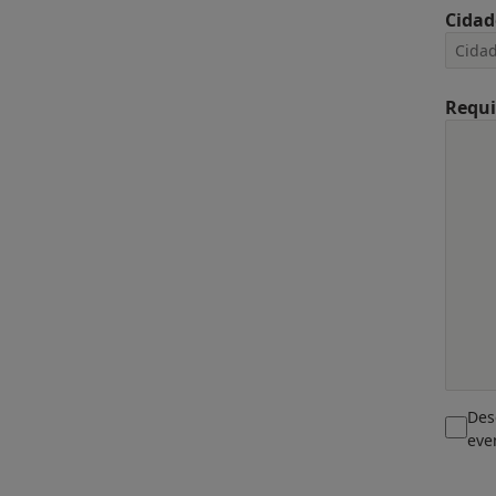
Cidad
Requi
Des
eve