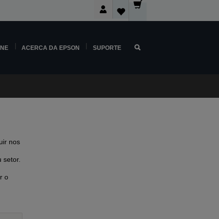
INE
ACERCA DA EPSON
SUPORTE
ir nos
 setor.
r o