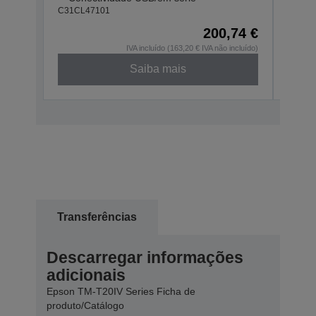
C31CL47101
C31CL
200,74 €
IVA incluído (163,20 € IVA não incluído)
Saiba mais
Transferências
Descarregar informações
adicionais
Epson TM-T20IV Series Ficha de
produto/Catálogo