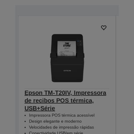
Epson TM-T20IV, Impressora
Eps
de recibos POS térmica,
T20
USB+Série
PS,
Impressora POS térmica acessível
Imp
Design elegante e moderno
Des
Velocidades de impressão rápidas
Vel
Conectividade USB/em série
Con