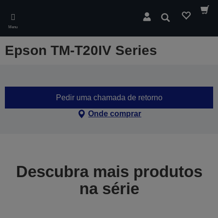
Skip
to
Pesquisar
main
Menu
content
Epson TM-T20IV Series
Pedir uma chamada de retorno
Onde comprar
Descubra mais produtos
na série