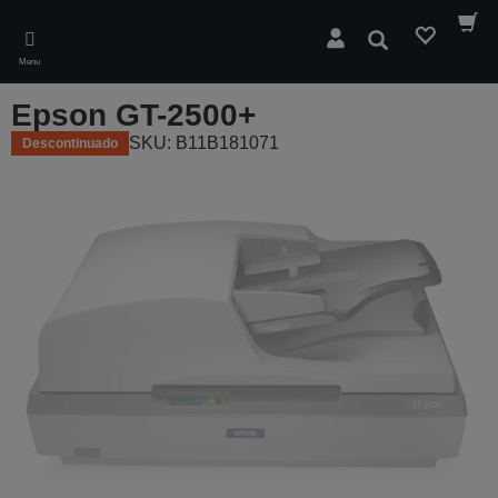
Skip
to
Pesquisar
main
Menu
content
Epson GT-2500+
SKU: B11B181071
Descontinuado