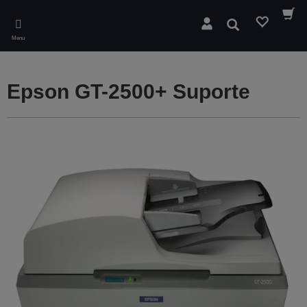
Skip
to
Pesquisar
main
Menu
content
Epson GT-2500+ Suporte