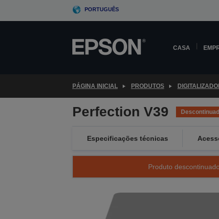
Skip
PORTUGUÊS
to
main
content
CASA
EMP
PÁGINA INICIAL
PRODUTOS
DIGITALIZAD
Perfection V39
Descontinua
Especificações técnicas
Acess
Produto descontinuado 