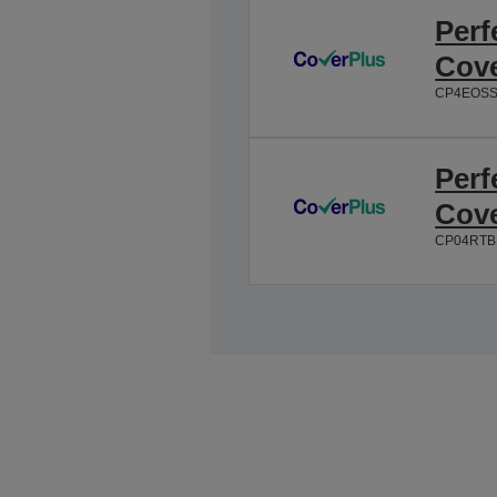
Perf
Cov
CP4EOSS
Perf
Cov
CP04RTB