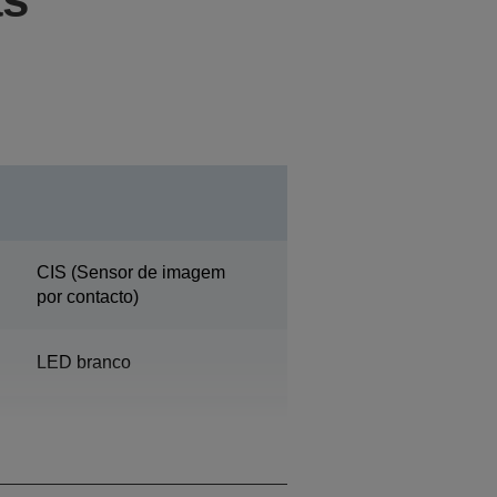
CIS (Sensor de imagem
por contacto)
LED branco
Fixed documents and
moving carriage