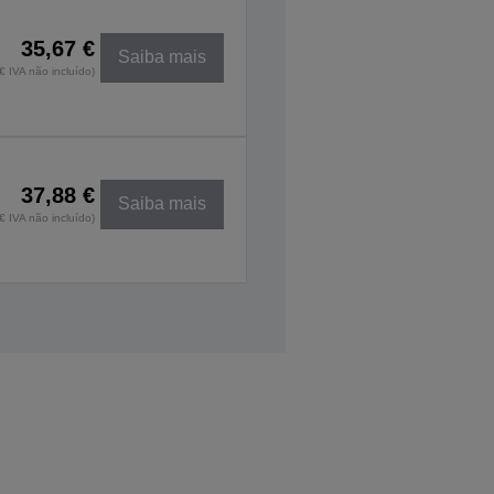
35,67 €
Saiba mais
€ IVA não incluído)
37,88 €
Saiba mais
€ IVA não incluído)