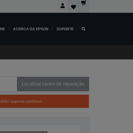
INE
ACERCA DA EPSON
SUPORTE
Localizar centro de reparação
obter suporte contínuo.