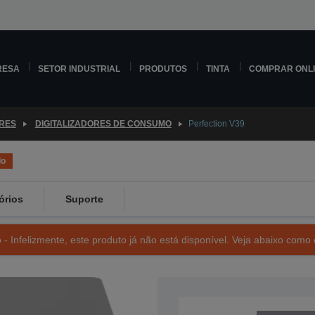
RESA
SETOR INDUSTRIAL
PRODUTOS
TINTA
COMPRAR ONL
ORES
DIGITALIZADORES DE CONSUMO
Perfection V39
do
órios
Suporte
- Infelizmente, este produto já não está disponível. Veja abaixo como 
SKU: B11B232401