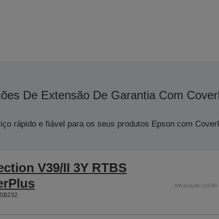
ões De Extensão De Garantia Com Cover
iço rápido e fiável para os seus produtos Epson com Cover
ection V39/II 3Y RTBS
erPlus
IVA incluído (19,80 
SB232