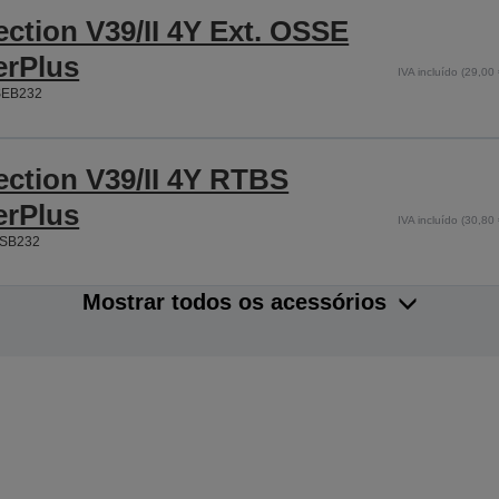
ection V39/II 4Y Ext. OSSE
erPlus
IVA incluído (29,00 
EB232
ection V39/II 4Y RTBS
erPlus
IVA incluído (30,80 
SB232
Mostrar todos os acessórios