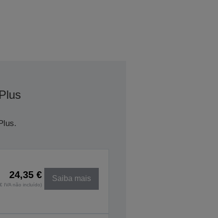
Plus
Plus.
24,35 €
Saiba mais
€ IVA não incluído)