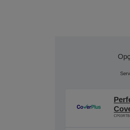
Opç
Serv
Perf
Cov
CP03RTB