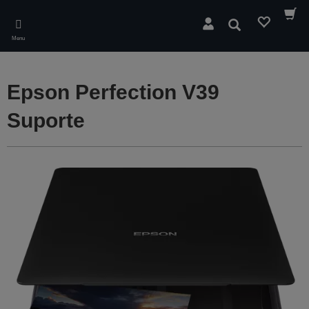
Skip
to
Pesquisar
main
Menu
content
Epson Perfection V39
Suporte