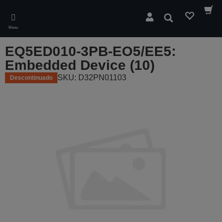
Skip
to
Pesquisar
main
Menu
content
EQ5ED010-3PB-EO5/EE5:
Embedded Device (10)
SKU: D32PN01103
Descontinuado