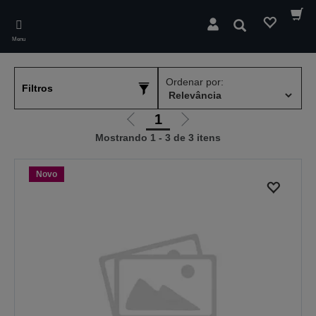
Skip
to
Pesquisar
main
Menu
content
Ordenar por:
Filtros
1
Ir
Ir
Mostrando 1 - 3 de 3 itens
para
para
a
a
página
próxima
Novo
anterior
página