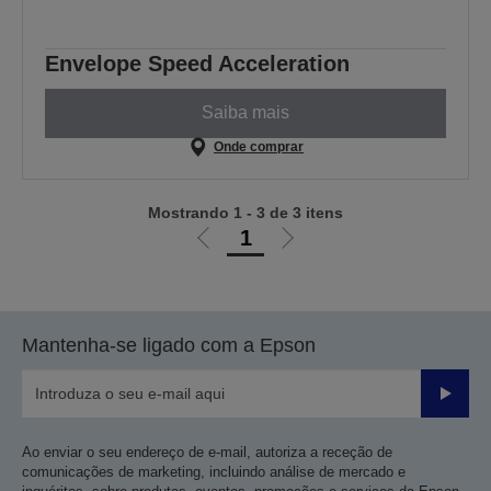
Envelope Speed Acceleration
Saiba mais
Onde comprar
Mostrando 1 - 3 de 3 itens
1
Ir
Ir
para
para
a
a
página
próxima
Mantenha-se ligado com a Epson
anterior
página
Enviar
Ao enviar o seu endereço de e-mail, autoriza a receção de
comunicações de marketing, incluindo análise de mercado e