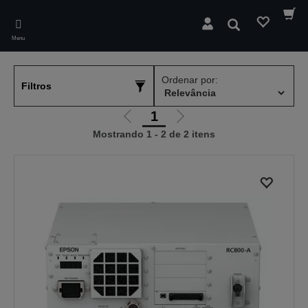
Skip
to
Pesquisar
main
Menu
content
Ordenar por:
Filtros
1
Ir
Ir
Mostrando 1 - 2 de 2 itens
para
para
a
a
página
próxima
anterior
página