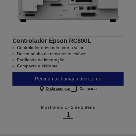
Controlador Epson RC800L
Controlador orientado para o valor
Desempenho de movimento estável
Facilidade de integração
Compacto e eficiente
Pedir uma chamada de retorno
Onde comprar
Comparar
Mostrando 1 - 2 de 2 itens
1
Ir
Ir
para
para
a
a