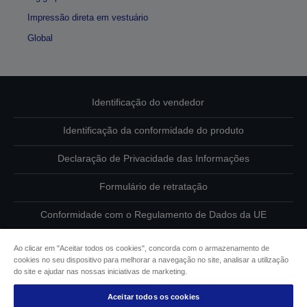
Impressão direta em vestuário
Global
Identificação do vendedor
Identificação da conformidade do produto
Declaração de Privacidade das Informações
Formulário de retratação
Conformidade com o Regulamento de Dados da UE
Contacte-nos sobre os seus dados
Ao clicar em "Aceitar todos os cookies", concorda com o armazenamento de
cookies no seu dispositivo para melhorar a navegação no site, analisar a utilização
Informações sobre cookies
do site e ajudar nas nossas iniciativas de marketing.
Aceitar todos os cookies
Compromisso da Epson para com a acessibilidade