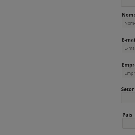
Nome
E-mai
Empr
Setor
País