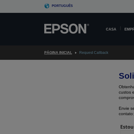
Skip
PORTUGUÊS
to
main
content
CASA
EMP
PÁGINA INICIAL
Request Callback
Sol
Obtenha
custos 
comprov
Envie s
contato:
Estou