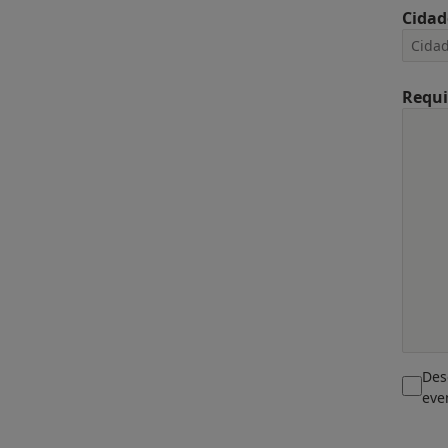
Cidad
Requi
Des
eve