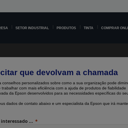
RESA
SETOR INDUSTRIAL
PRODUTOS
TINTA
COMPRAR ONL
icitar que devolvam a chamada
 conselhos personalizados sobre como a sua organização pode diminu
e trabalhar com mais eficiência com a ajuda de produtos de fiabilidade
ada ​​da Epson desenvolvidos para as necessidades específicas do seu
eus dados de contato abaixo e um especialista da Epson que irá mante
 interessado ...