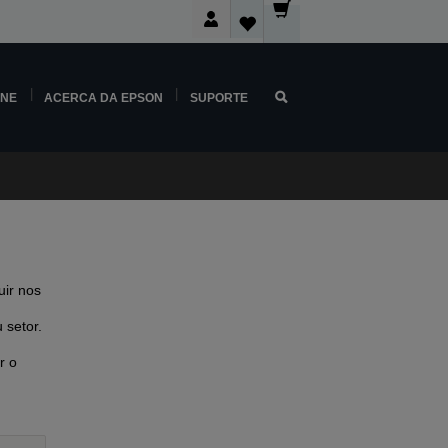
INE
ACERCA DA EPSON
SUPORTE
ir nos
 setor.
r o