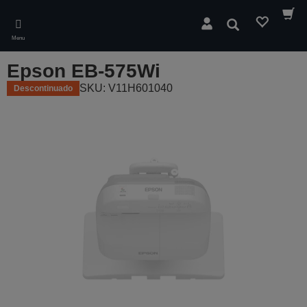
Skip
to
Pesquisar
main
Menu
content
Epson EB-575Wi
SKU: V11H601040
Descontinuado