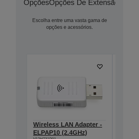
Opções
Opções De Extensão De G
Escolha entre uma vasta gama de
opções e acessórios.
Wireless LAN Adapter -
Extern
ELPAP10 (2.4GHz)
ELPSP
V12H731P01