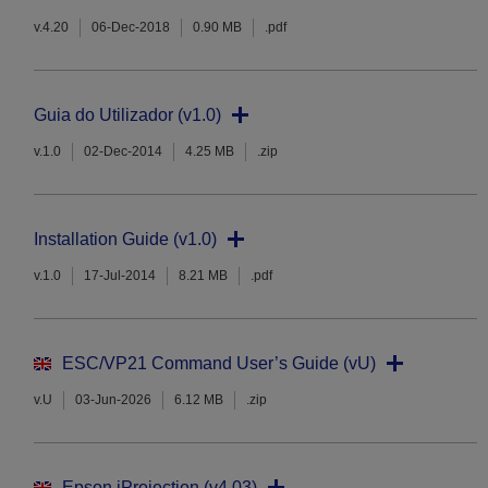
v.4.20
06-Dec-2018
0.90 MB
.pdf
Guia do Utilizador (v1.0)
v.1.0
02-Dec-2014
4.25 MB
.zip
Installation Guide (v1.0)
v.1.0
17-Jul-2014
8.21 MB
.pdf
ESC/VP21 Command User’s Guide (vU)
v.U
03-Jun-2026
6.12 MB
.zip
Epson iProjection (v4.03)