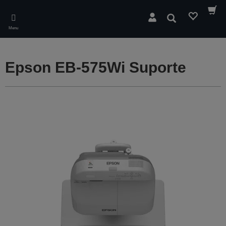
Skip
to
Pesquisar
main
Menu
content
Epson EB-575Wi Suporte