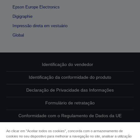
Epson Europe Electronics
Digigraphie
Impressão direta em vestuário
Global
Identificação do vendedor
Identificação da conformidade do produto
Declaração de Privacidade das Informações
Formulário de retratação
Conformidade com o Regulamento de Dados da UE
Contacte-nos sobre os seus dados
Ao clicar em "Aceitar todos os cookies", concorda com o armazenamento de
cookies no seu dispositivo para melhorar a navegação no site, analisar a utilização