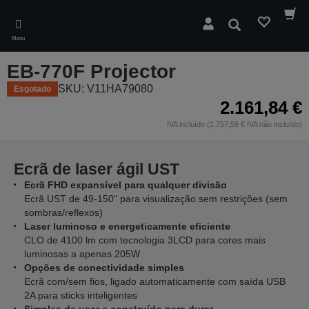
Skip
to
Pesquisar
main
Menu
content
EB-770F Projector
SKU: V11HA79080
Esgotado
2.161,84 €
IVA incluído (1.757,59 € IVA não incluído)
Ecrã de laser ágil UST
Ecrã FHD expansível para qualquer divisão
Ecrã UST de 49-150" para visualização sem restrições (sem
sombras/reflexos)
Laser luminoso e energeticamente eficiente
CLO de 4100 lm com tecnologia 3LCD para cores mais
luminosas a apenas 205W
Opções de conectividade simples
Ecrã com/sem fios, ligado automaticamente com saída USB
2A para sticks inteligentes