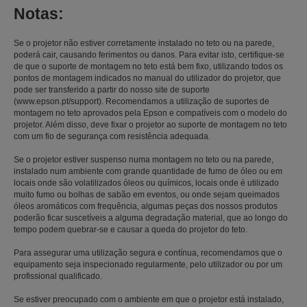
Notas:
Se o projetor não estiver corretamente instalado no teto ou na parede,
poderá cair, causando ferimentos ou danos. Para evitar isto, certifique-se
de que o suporte de montagem no teto está bem fixo, utilizando todos os
pontos de montagem indicados no manual do utilizador do projetor, que
pode ser transferido a partir do nosso site de suporte
(www.epson.pt/support). Recomendamos a utilização de suportes de
montagem no teto aprovados pela Epson e compatíveis com o modelo do
projetor. Além disso, deve fixar o projetor ao suporte de montagem no teto
com um fio de segurança com resistência adequada.
Se o projetor estiver suspenso numa montagem no teto ou na parede,
instalado num ambiente com grande quantidade de fumo de óleo ou em
locais onde são volatilizados óleos ou químicos, locais onde é utilizado
muito fumo ou bolhas de sabão em eventos, ou onde sejam queimados
óleos aromáticos com frequência, algumas peças dos nossos produtos
poderão ficar suscetíveis a alguma degradação material, que ao longo do
tempo podem quebrar-se e causar a queda do projetor do teto.
Para assegurar uma utilização segura e contínua, recomendamos que o
equipamento seja inspecionado regularmente, pelo utilizador ou por um
profissional qualificado.
Se estiver preocupado com o ambiente em que o projetor está instalado,