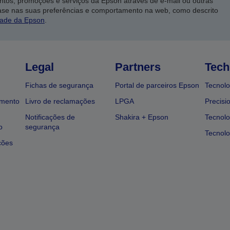
ntos, promoções e serviços da Epson através de e-mail ou outras
ase nas suas preferências e comportamento na web, como descrito
dade da Epson
.
Legal
Partners
Tech
Fichas de segurança
Portal de parceiros Epson
Tecnolo
amento
Livro de reclamações
LPGA
Precisi
Notificações de
Shakira + Epson
Tecnolo
o
segurança
Tecnolo
ções