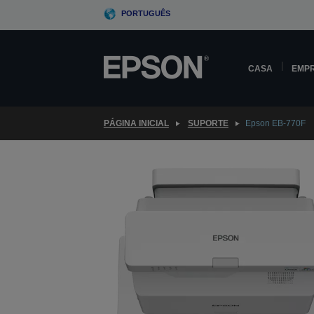
Skip
PORTUGUÊS
to
main
content
CASA
EMP
PÁGINA INICIAL
SUPORTE
Epson EB-770F