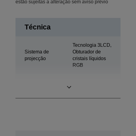
estão sujeitas a alteração sem aviso prévio
Técnica
Tecnologia 3LCD,
Sistema de
Obturador de
projecção
cristais líquidos
RGB
0,63 polegada
Painel LCD
com MLA (D7)