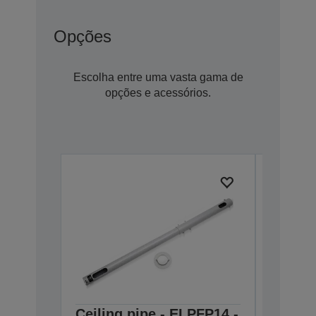
Opções
Escolha entre uma vasta gama de
opções e acessórios.
Ceiling pipe - ELPFP14 -
Ceilin