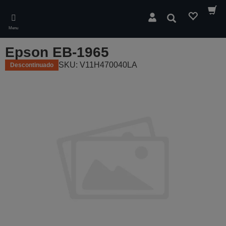
Skip
to
Pesquisar
main
Menu
content
Epson EB-1965
SKU: V11H470040LA
Descontinuado