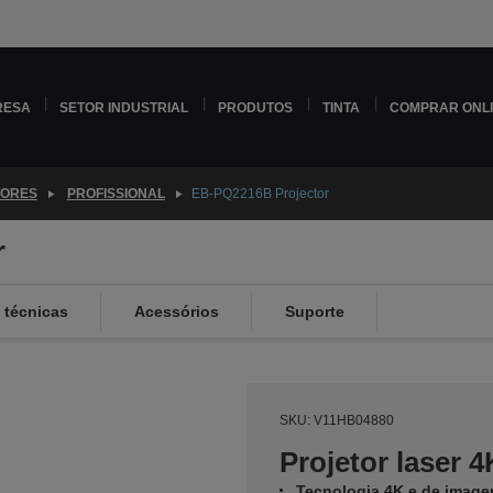
RESA
SETOR INDUSTRIAL
PRODUTOS
TINTA
COMPRAR ONL
TORES
PROFISSIONAL
EB-PQ2216B Projector
r
 técnicas
Acessórios
Suporte
SKU: V11HB04880
Projetor laser 4
Tecnologia 4K e de imag