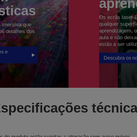
apren
sticas
Os ecrãs laser 
qualquer superf
 imersiva que
aprendizagem, o
 os detalhes dos
aula e não deix
estão a ser utili
es e
Descubra os no
specificações técnic
s do produto estão sujeitas a alteração sem aviso prévio