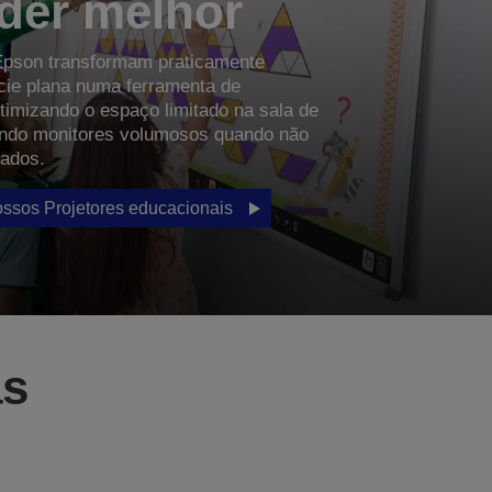
der melhor
Epson transformam praticamente
ície plana numa ferramenta de
timizando o espaço limitado na sala de
ando monitores volumosos quando não
zados.
ssos Projetores educacionais
as