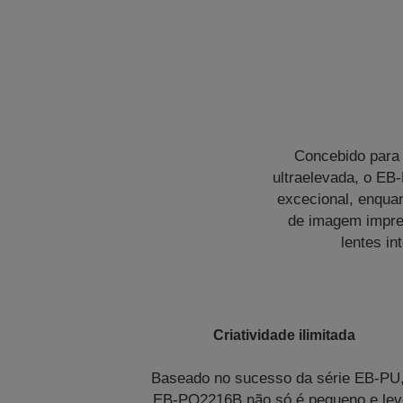
Concebido para 
ultraelevada, o EB
excecional, enqua
de imagem impres
lentes i
Criatividade ilimitada
Baseado no sucesso da série EB-PU,
EB-PQ2216B não só é pequeno e lev