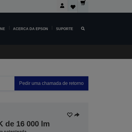
INE
ACERCA DA EPSON
SUPORTE
Pedir uma chamada de retorno
K de 16 000 lm
em patenteada