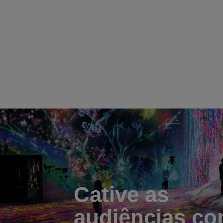
Cative as
audiências c