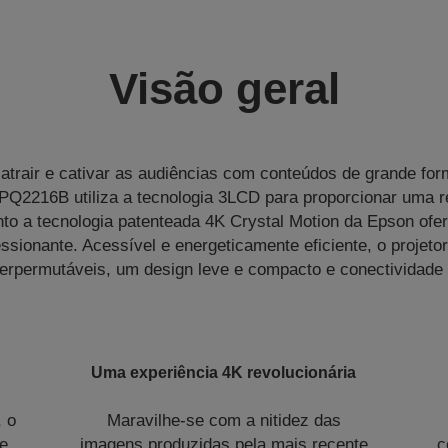
Visão geral
atrair e cativar as audiências com conteúdos de grande for
-PQ2216B utiliza a tecnologia 3LCD para proporcionar uma 
nto a tecnologia patenteada 4K Crystal Motion da Epson ofe
sionante. Acessível e energeticamente eficiente, o projeto
nterpermutáveis, um design leve e compacto e conectividade 
Uma experiência 4K revolucionária
 o
Maravilhe-se com a nitidez das
e,
imagens produzidas pela mais recente
c