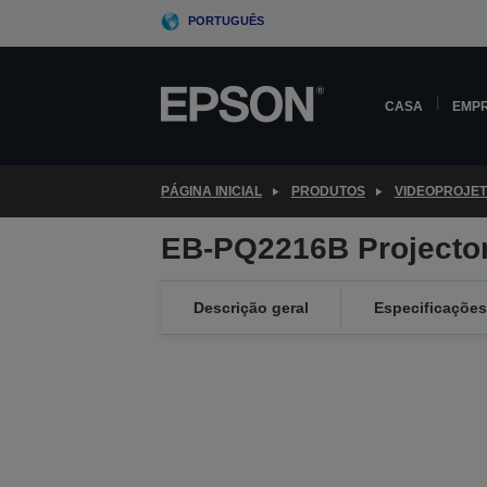
Skip
PORTUGUÊS
to
main
content
CASA
EMP
PÁGINA INICIAL
PRODUTOS
VIDEOPROJE
EB-PQ2216B Projecto
Descrição geral
Especificações