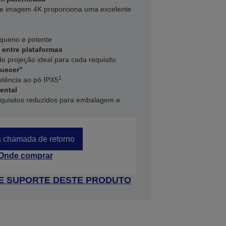
 de imagem 4K proporciona uma excelente
equeno e potente
 entre plataformas
de projeção ideal para cada requisito
quecer"
1
istência ao pó IPX5
ental
equisitos reduzidos para embalagem e
 chamada de retorno
Onde comprar
 DE SUPORTE DESTE PRODUTO