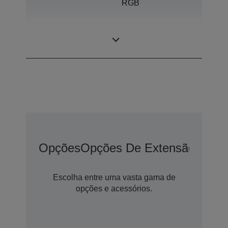
RGB
1,04 polegada
Painel LCD
com C2 Fine
Opções
Opções De Extensão De G
Escolha entre uma vasta gama de
opções e acessórios.