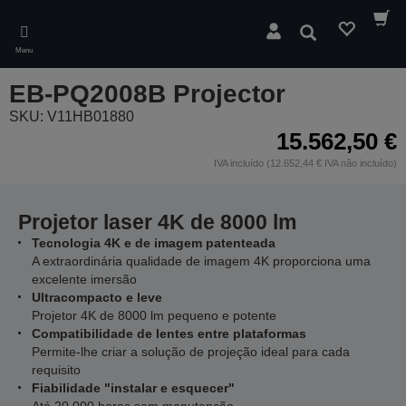
Skip
to
Pesquisar
main
Menu
content
EB-PQ2008B Projector
SKU: V11HB01880
15.562,50 €
IVA incluído (12.652,44 € IVA não incluído)
Projetor laser 4K de 8000 lm
Tecnologia 4K e de imagem patenteada
A extraordinária qualidade de imagem 4K proporciona uma
excelente imersão
Ultracompacto e leve
Projetor 4K de 8000 lm pequeno e potente
Compatibilidade de lentes entre plataformas
Permite-lhe criar a solução de projeção ideal para cada
requisito
Fiabilidade "instalar e esquecer"