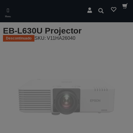
Skip
to
Pesquisar
main
Menu
content
EB-L630U Projector
SKU: V11HA26040
Descontinuado