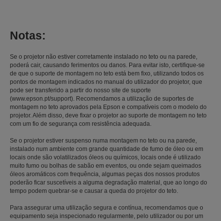
Notas:
Se o projetor não estiver corretamente instalado no teto ou na parede,
poderá cair, causando ferimentos ou danos. Para evitar isto, certifique-se
de que o suporte de montagem no teto está bem fixo, utilizando todos os
pontos de montagem indicados no manual do utilizador do projetor, que
pode ser transferido a partir do nosso site de suporte
(www.epson.pt/support). Recomendamos a utilização de suportes de
montagem no teto aprovados pela Epson e compatíveis com o modelo do
projetor. Além disso, deve fixar o projetor ao suporte de montagem no teto
com um fio de segurança com resistência adequada.
Se o projetor estiver suspenso numa montagem no teto ou na parede,
instalado num ambiente com grande quantidade de fumo de óleo ou em
locais onde são volatilizados óleos ou químicos, locais onde é utilizado
muito fumo ou bolhas de sabão em eventos, ou onde sejam queimados
óleos aromáticos com frequência, algumas peças dos nossos produtos
poderão ficar suscetíveis a alguma degradação material, que ao longo do
tempo podem quebrar-se e causar a queda do projetor do teto.
Para assegurar uma utilização segura e contínua, recomendamos que o
equipamento seja inspecionado regularmente, pelo utilizador ou por um