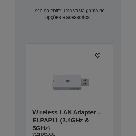
Escolha entre uma vasta gama de
opções e acessórios.
Wireless LAN Adapter -
Ceilin
ELPAP11 (2.4GHz &
918-1
V12H003P
5GHz)
V12H005A01