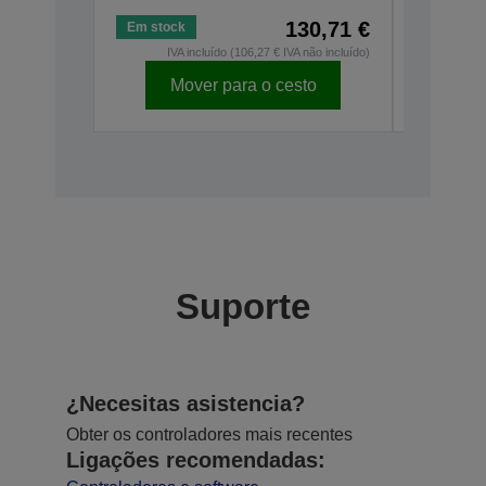
130,71 €
Em stock
Em stock
IVA incluído (106,27 € IVA não incluído)
IV
Mover para o cesto
Mo
Suporte
¿Necesitas asistencia?
Obter os controladores mais recentes
Ligações recomendadas: