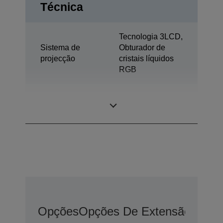
Técnica
Tecnologia 3LCD,
Sistema de
Obturador de
projecção
cristais líquidos
RGB
0,67 polegada
Painel LCD
com C2 Fine
Opções
Opções De Extensão De G