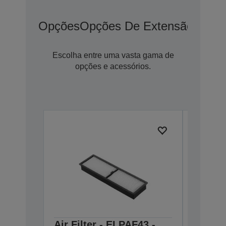
Opções
Opções De Extensão De G
Escolha entre uma vasta gama de
opções e acessórios.
Air Filter - ELPAF43 -
Lens -