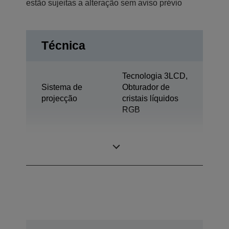
estão sujeitas a alteração sem aviso prévio
Técnica
Tecnologia 3LCD,
Sistema de
Obturador de
projecção
cristais líquidos
RGB
0,76 polegada
Painel LCD
com C2 Fine