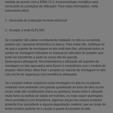
medida de acordo com a IDMS 15.4. A luminosidade cromática varia
consoante as condições de utilização. Para mais informações, visite
www.epson.pt/clo
2 - Necessita de instalação no tecto adicional
3 - Excepto a lente ELPLS05
Se o projetor não estiver corretamente instalado no teto ou na parede,
poderá cair, causando ferimentos ou danos. Para evitar isto, certifique-se
de que o suporte de montagem no teto está bem fixo, utilizando todos os
pontos de montagem indicados no manual do utilizador do projetor, que
pode ser transferido a partir do nosso site de suporte
(www.epson.pt/support). Recomendamos a utilização de suportes de
montagem no teto aprovados pela Epson e compatíveis com o modelo do
projetor. Além disso, deve fixar o projetor ao suporte de montagem no teto
com um fio de segurança com resistência adequada.
Se o projetor estiver suspenso numa montagem no teto ou na parede,
instalado num ambiente com grande quantidade de fumo de óleo ou em
locais onde são volatilizados óleos ou químicos, locais onde é utilizado
muito fumo ou bolhas de sabão em eventos, ou onde sejam queimados
óleos aromáticos com frequência, algumas peças dos nossos produtos
poderão ficar suscetíveis a alguma degradação material, que ao longo do
tempo podem quebrar-se e causar a queda do projetor do teto.