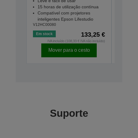
Leve e fácil de usar
15 horas de utilização contínua
Compatível com projetores
inteligentes Epson Lifestudio
V12HC00080
133,25 €
Em stock
Baixo st
IVA incluído (108,33 € IVA não incluído)
IV
Mover para o cesto
Mo
Suporte