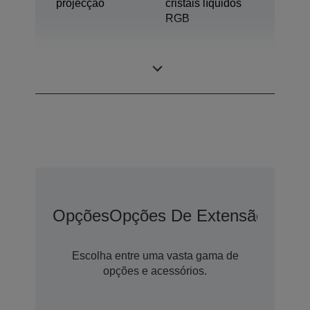
projecção
cristais líquidos
RGB
0,62 polegada
Painel LCD
com C2 Fine
Opções
Opções De Extensão De G
Escolha entre uma vasta gama de
opções e acessórios.