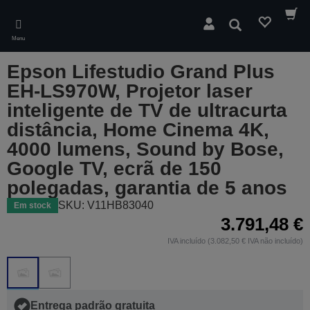
Skip
to
Pesquisar
main
Menu
content
Epson Lifestudio Grand Plus
EH-LS970W, Projetor laser
inteligente de TV de ultracurta
distância, Home Cinema 4K,
4000 lumens, Sound by Bose,
Google TV, ecrã de 150
polegadas, garantia de 5 anos
SKU: V11HB83040
Em stock
3.791,48 €
IVA incluído (3.082,50 € IVA não incluído)
Entrega padrão gratuita