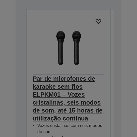
Par de microfones de
Ceilin
karaoke sem fios
918-1
V12H003P
ELPKM01 – Vozes
cristalinas, seis modos
de som, até 15 horas de
utilização contínua
Vozes cristalinas com seis modos
de som