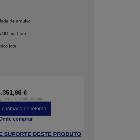
dade de arquivo
s BD por hora
nico lote
3.351,96 €
 (2.725,17 € IVA não incluído)
 chamada de retorno
Onde comprar
 DE SUPORTE DESTE PRODUTO