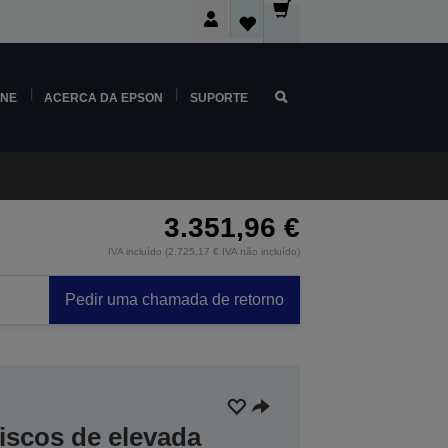
INE
ACERCA DA EPSON
SUPORTE
3.351,96 €
IVA incluído (2.725,17 € IVA não incluído)
Pedir uma chamada de retorno
iscos de elevada