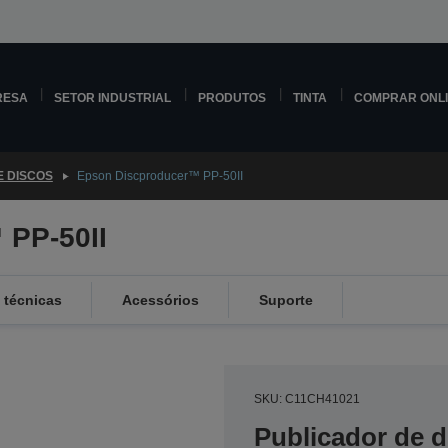
RESA
SETOR INDUSTRIAL
PRODUTOS
TINTA
COMPRAR ONL
 DISCOS
Epson Discproducer™ PP-50II
 PP-50II
 técnicas
Acessórios
Suporte
SKU: C11CH41021
Publicador de d