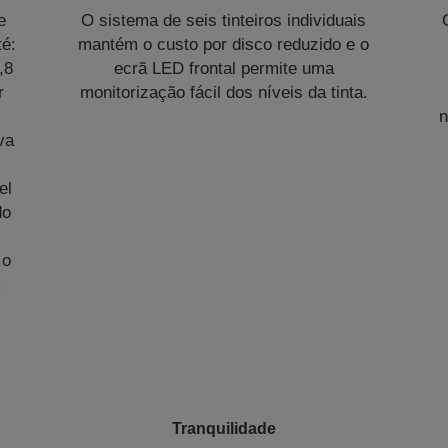
e
O sistema de seis tinteiros individuais
té:
mantém o custo por disco reduzido e o
,8
ecrã LED frontal permite uma
r
monitorização fácil dos níveis da tinta.
n
va
el
do
 o
m
Tranquilidade