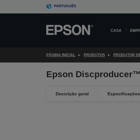
Skip
PORTUGUÊS
to
main
content
CASA
EMP
PÁGINA INICIAL
PRODUTOS
PRODUTOR DE
Epson Discproducer™
Descrição geral
Especificações