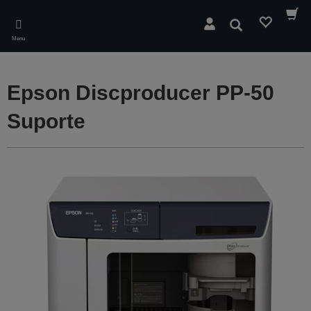
Skip
to
Pesquisar
main
Menu
content
Epson Discproducer PP-50
Suporte