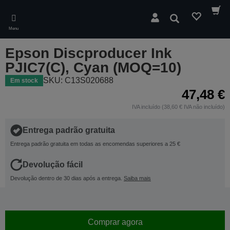
Skip
to
Pesquisar
main
Menu
content
Epson Discproducer Ink
PJIC7(C), Cyan (MOQ=10)
SKU: C13S020688
Em stock
47,48 €
IVA incluído (38,60 € IVA não incluído)
Entrega padrão gratuita
Entrega padrão gratuita em todas as encomendas superiores a 25 €
Devolução fácil
Devolução dentro de 30 dias após a entrega.
Saiba mais
Comprar agora