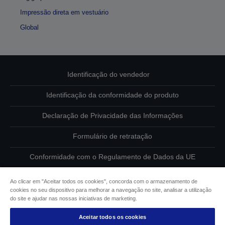
Impressão direta em vestuário
Global
Identificação do vendedor
Identificação da conformidade do produto
Declaração de Privacidade das Informações
Formulário de retratação
Conformidade com o Regulamento de Dados da UE
Contacte-nos sobre os seus dados
Ao clicar em "Aceitar todos os cookies", concorda com o armazenamento de
cookies no seu dispositivo para melhorar a navegação no site, analisar a utilização
Informações sobre cookies
do site e ajudar nas nossas iniciativas de marketing.
Aceitar todos os cookies
Compromisso da Epson para com a acessibilidade