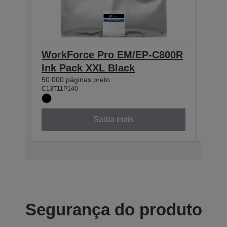
WorkForce Pro EM/EP-C800R
Wor
Ink Pack XXL Black
Ink
50 000 páginas preto
20 00
C13T11P140
C13T1
Saiba mais
Segurança do produto