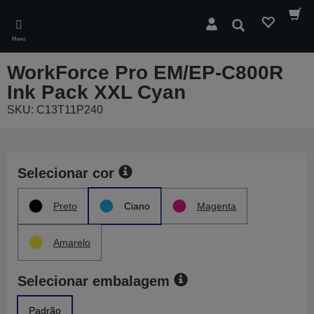
Skip
to
Pesquisar
main
Menu
content
WorkForce Pro EM/EP-C800R
Ink Pack XXL Cyan
SKU: C13T11P240
Selecionar cor
Preto
Ciano
Magenta
Amarelo
Selecionar embalagem
Padrão