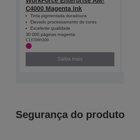
WorkForce Enterprise AM-
Wor
C4000 Magenta Ink
C40
Tinta pigmentada duradoura
Tin
Elevado processamento de cores
Ele
Excelente qualidade
Exc
30 000 páginas magenta
30 00
C13T08H300
C13T0
Saiba mais
Segurança do produto