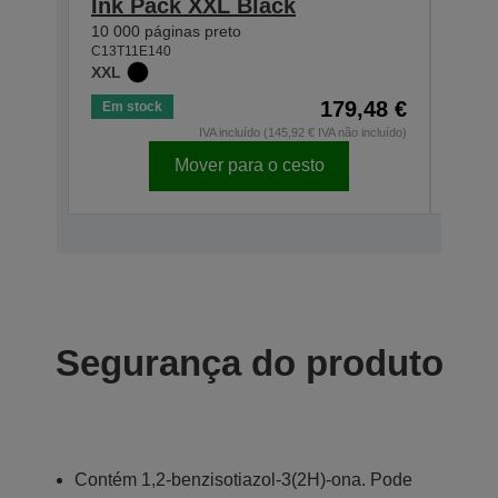
Ink Pack XXL Black
Ink
10 000 páginas preto
5 000
C13T11E140
C13T1
XXL
XL
179,48 €
Em stock
Em s
IVA incluído (145,92 € IVA não incluído)
Mover para o cesto
Segurança do produto
Contém 1,2-benzisotiazol-3(2H)-ona. Pode