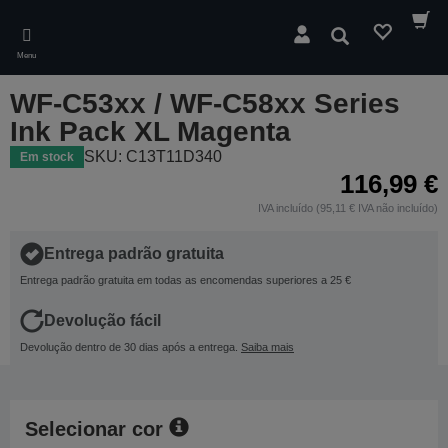
Skip
to
Pesquisar
main
Menu
content
WF-C53xx / WF-C58xx Series
Ink Pack XL Magenta
SKU: C13T11D340
Em stock
116,99 €
IVA incluído (95,11 € IVA não incluído)
Entrega padrão gratuita
Entrega padrão gratuita em todas as encomendas superiores a 25 €
Devolução fácil
Devolução dentro de 30 dias após a entrega.
Saiba mais
Selecionar cor