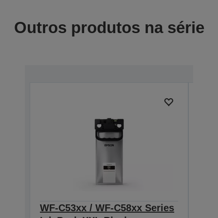
Outros produtos na série
WF-C53xx / WF-C58xx Series
WF-