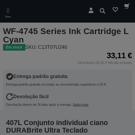
Skip
to
Pesquisar
main
Menu
content
WF-4745 Series Ink Cartridge L
Cyan
SKU: C13T07U240
Em stock
33,11 €
IVA incluído (26,92 € IVA não incluído)
Entrega padrão gratuita
Entrega padrão gratuita em todas as encomendas superiores a 25 €
Devolução fácil
Devolução dentro de 30 dias após a entrega.
Saiba mais
407L Conjunto individual ciano
DURABrite Ultra Teclado