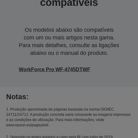
compatíveis
Os modelos abaixo são compatíveis
com um ou mais artigos nesta gama.
Para mais detalhes, consulte as ligações
abaixo ou o manual do produto.
WorkForce Pro WF-4745DTWF
Notas:
1. Produção aproximada de páginas baseada na norma ISO/IEC
24711/24712. A produção concreta varia consoante as imagens impressas
e as condições de utilização. Para mais informações, visite
www.epson.eu/pageyield
2. Segundo os testes levados a cabo pela BLI em julho de 2019,