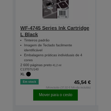
WF-4745 Series Ink Cartridge
WF-4
L Black
L C
Tinteiros padrão
Tin
Imagem de Teclado facilmente
Ima
identificável
iden
Embalagens práticas individuais de 4
Emb
cores
cor
2 600 páginas preto
1 900
41,2 ml
C13T07U140
C13T0
XL
XL
45,54 €
Em stock
Em s
IVA incluído (37,02 € IVA não incluído)
Mover para o cesto