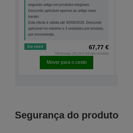
segundo artigo em produtos elegíveis.
segu
Desconto aplicável apenas ao artigo mais
Desc
barato.
bara
Esta oferta é válida até 30/08/2026. Desconto
Esta
aplicável no máximo a 3 unidades por produto,
apli
por encomenda.
por 
67,77 €
Em stock
Em s
IVA incluído (55,10 € IVA não incluído)
Mover para o cesto
Segurança do produto