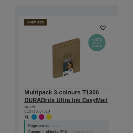
Premiado
Multipack 3-colours T1306
Sin
DURABrite Ultra Ink EasyMail
DURA
30,3 ml
25,4 ml
C13T13064510
C13T1
XL
XL
Regresso às aulas
Regr
Compre 1, obtenha 50% de desconto no
Comp