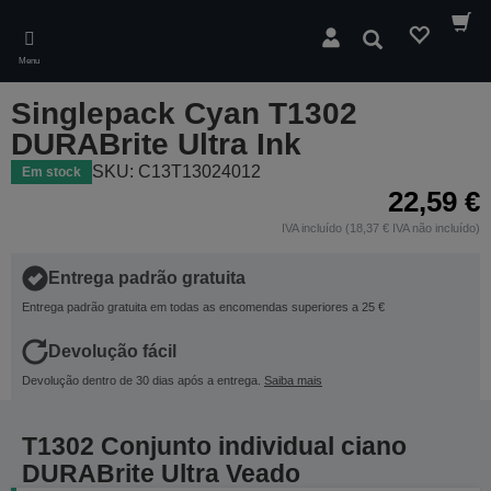
Skip
to
Pesquisar
main
Menu
content
Singlepack Cyan T1302
DURABrite Ultra Ink
SKU: C13T13024012
Em stock
22,59 €
IVA incluído (18,37 € IVA não incluído)
Entrega padrão gratuita
Entrega padrão gratuita em todas as encomendas superiores a 25 €
Devolução fácil
Devolução dentro de 30 dias após a entrega.
Saiba mais
T1302 Conjunto individual ciano
DURABrite Ultra Veado