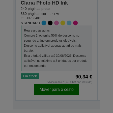
Claria Photo HD Ink
Pho
240 páginas preto
360 p
C13T3
360 páginas cor
27,4 ml
STAN
C13T37884010
STANDARD
Regr
Regresso às aulas
Comp
Compre 1, obtenha 50% de desconto no
segu
segundo artigo em produtos elegíveis.
Desc
Desconto aplicável apenas ao artigo mais
bara
barato.
Esta
Esta oferta é válida até 30/08/2026. Desconto
apli
aplicável no máximo a 3 unidades por produto,
por 
por encomenda.
90,34 €
Em stock
Em s
IVA incluído (73,45 € IVA não incluído)
Mover para o cesto