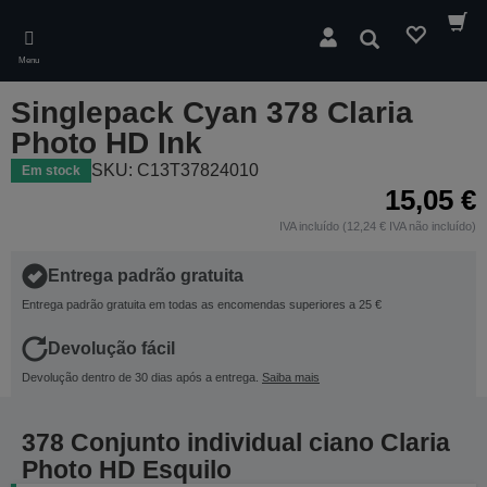
Skip
to
Pesquisar
main
Menu
content
Singlepack Cyan 378 Claria
Photo HD Ink
SKU: C13T37824010
Em stock
15,05 €
IVA incluído (12,24 € IVA não incluído)
Entrega padrão gratuita
Entrega padrão gratuita em todas as encomendas superiores a 25 €
Devolução fácil
Devolução dentro de 30 dias após a entrega.
Saiba mais
378 Conjunto individual ciano Claria
Photo HD Esquilo