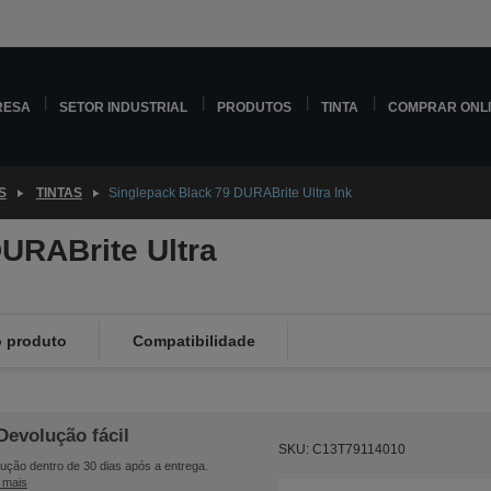
RESA
SETOR INDUSTRIAL
PRODUTOS
TINTA
COMPRAR ONL
S
TINTAS
Singlepack Black 79 DURABrite Ultra Ink
URABrite Ultra
 produto
Compatibilidade
Devolução fácil
SKU: C13T79114010
ução dentro de 30 dias após a entrega.
 mais