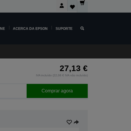
INE
ACERCA DA EPSON
SUPORTE
27,13 €
IVA incluído (22,06 € IVA não incluído)
Comprar agora