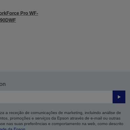
rkForce Pro WF-
690DWF
son
Enviar
iza a receção de comunicações de marketing, incluindo análise de
ntos, promoções e serviços da Epson através de e-mail ou outras
ase nas suas preferências e comportamento na web, como descrito
dade da Epson
.