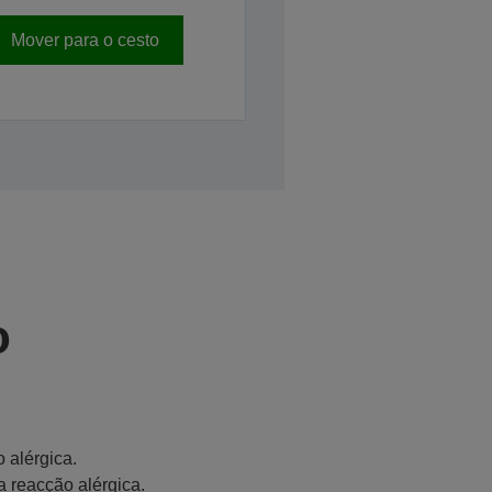
Mover para o cesto
o
 alérgica.
a reacção alérgica.