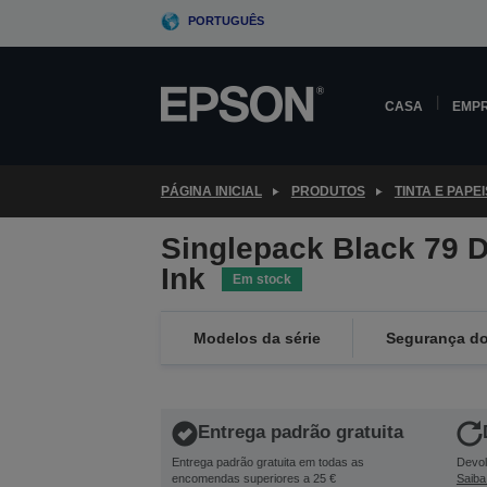
Skip
PORTUGUÊS
to
main
content
CASA
EMP
PÁGINA INICIAL
PRODUTOS
TINTA E PAPEI
Singlepack Black 79 D
Ink
Em stock
Modelos da série
Segurança do
Entrega padrão gratuita
Entrega padrão gratuita em todas as
Devol
encomendas superiores a 25 €
Saiba