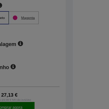
eto
Magenta
alagem
anho
27,13 €
o (22,06 € IVA não incluído)
omprar agora