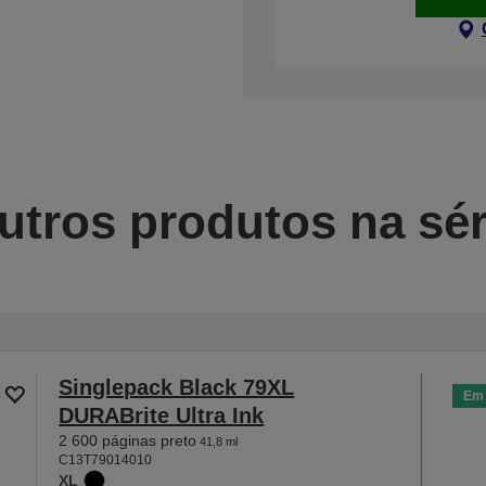
utros produtos na sér
Singlepack Black 79XL
Em 
DURABrite Ultra Ink
2 600 páginas preto
41,8 ml
C13T79014010
XL