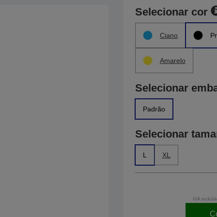
Selecionar cor
Ciano
Pr
Amarelo
Selecionar emb
Padrão
Selecionar tam
L
XL
IVA incluíd
C