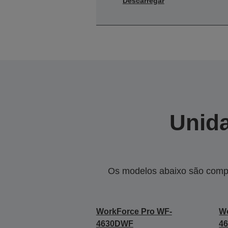
Descarregar
Unida
Os modelos abaixo são compa
WorkForce Pro WF-
Wo
4630DWF
4