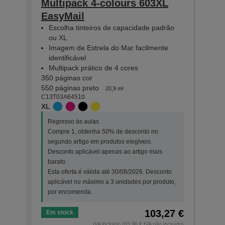
Multipack 4-colours 603XL
Mult
EasyMail
Eas
Escolha tinteiros de capacidade padrão
Esc
ou XL
ou 
Imagem de Estrela do Mar facilmente
Ima
identificável
iden
Multipack prático de 4 cores
Mul
350 páginas cor
130 p
550 páginas preto
150 p
20,9 ml
C13T03A64510
C13T0
XL
STAN
Regresso às aulas
Regr
Compre 1, obtenha 50% de desconto no
Comp
segundo artigo em produtos elegíveis.
segu
Desconto aplicável apenas ao artigo mais
Desc
barato.
bara
Esta oferta é válida até 30/08/2026. Desconto
Esta
aplicável no máximo a 3 unidades por produto,
apli
por encomenda.
por 
103,27 €
Em stock
Em s
IVA incluído (83,96 € IVA não incluído)