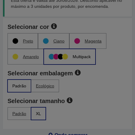
Esta oferta é válida até 30/08/2026. Desconto aplicável no
máximo a 3 unidades por produto, por encomenda.
Selecionar cor
Preto
Ciano
Magenta
Amarelo
Multipack
Selecionar embalagem
Padrão
Ecológico
Selecionar tamanho
Padrão
XL