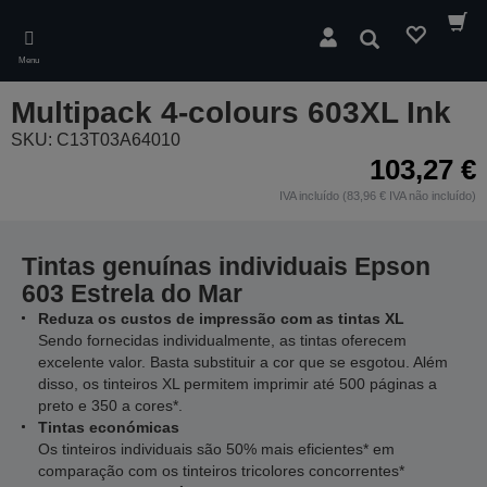
Skip
to
Pesquisar
main
Menu
content
Multipack 4-colours 603XL Ink
SKU: C13T03A64010
103,27 €
IVA incluído (83,96 € IVA não incluído)
Tintas genuínas individuais Epson
603 Estrela do Mar
Reduza os custos de impressão com as tintas XL
Sendo fornecidas individualmente, as tintas oferecem
excelente valor. Basta substituir a cor que se esgotou. Além
disso, os tinteiros XL permitem imprimir até 500 páginas a
preto e 350 a cores*.
Tintas económicas
Os tinteiros individuais são 50% mais eficientes* em
comparação com os tinteiros tricolores concorrentes*