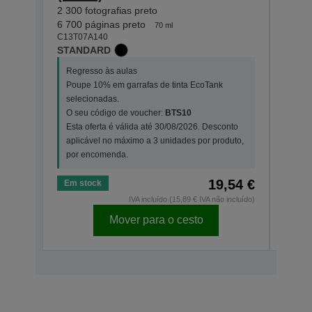
2 300 fotografias preto
2 300 
C13T0
6 700 páginas preto
70 ml
STAN
C13T07A140
STANDARD
Regr
Regresso às aulas
Poup
Poupe 10% em garrafas de tinta EcoTank
sele
selecionadas.
O se
O seu código de voucher:
BTS10
Esta
Esta oferta é válida até 30/08/2026. Desconto
apli
aplicável no máximo a 3 unidades por produto,
por 
por encomenda.
19,54 €
Em stock
Em s
IVA incluído (15,89 € IVA não incluído)
Mover para o cesto