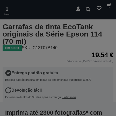
Skip
to
Pesquisar
main
Menu
content
Garrafas de tinta EcoTank
originais da Série Epson 114
(70 ml)
SKU: C13T07B140
Em stock
19,54 €
IVA incluído (15,89 € IVA não incluído)
Entrega padrão gratuita
Entrega padrão gratuita em todas as encomendas superiores a 25 €
Devolução fácil
Devolução dentro de 30 dias após a entrega.
Saiba mais
Imprima até 2300 fotografias* com