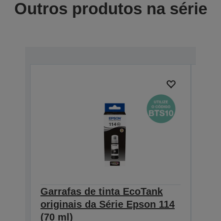
Outros produtos na série
Garrafas de tinta EcoTank
Garr
originais da Série Epson 114
orig
(70 ml)
(70 