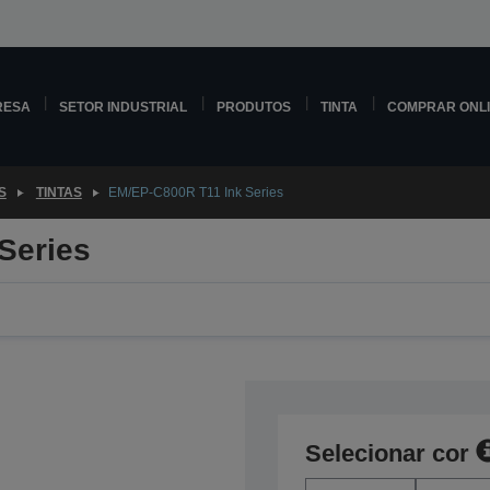
RESA
SETOR INDUSTRIAL
PRODUTOS
TINTA
COMPRAR ONL
S
TINTAS
EM/EP-C800R T11 Ink Series
Series
Selecionar cor