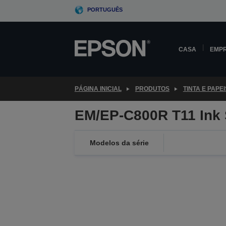
Skip
PORTUGUÊS
to
main
content
CASA
EMP
PÁGINA INICIAL
PRODUTOS
TINTA E PAPEI
EM/EP-C800R T11 Ink 
Modelos da série