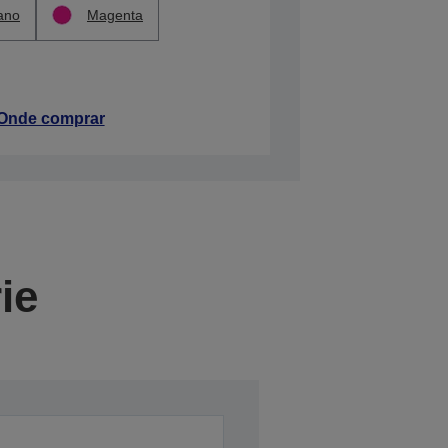
ano
Magenta
Onde comprar
ie