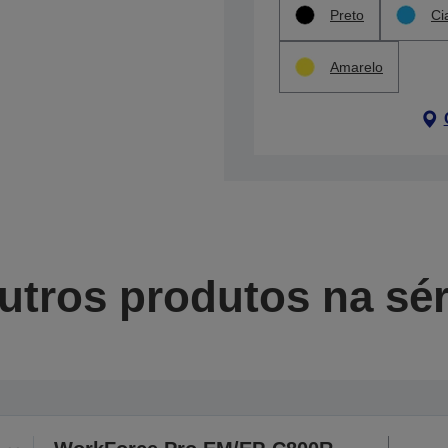
Preto
Ci
Amarelo
utros produtos na sér