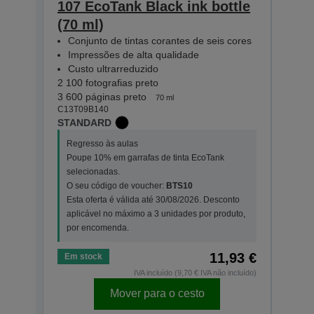
107 EcoTank Black ink bottle
107
(70 ml)
bott
Conjunto de tintas corantes de seis cores
Con
Impressões de alta qualidade
Imp
Custo ultrarreduzido
Cus
2 100 fotografias preto
2 100
3 600 páginas preto
7 200
70 ml
C13T09B140
C13T0
STANDARD
STAN
Regresso às aulas
Regr
Poupe 10% em garrafas de tinta EcoTank
Poup
selecionadas.
sele
O seu código de voucher:
BTS10
O se
Esta oferta é válida até 30/08/2026. Desconto
Esta
aplicável no máximo a 3 unidades por produto,
apli
por encomenda.
por 
11,93 €
Em stock
Em s
IVA incluído (9,70 € IVA não incluído)
Mover para o cesto