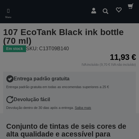
Skip
to
Pesquisar
main
Menu
content
107 EcoTank Black ink bottle
(70 ml)
SKU: C13T09B140
Em stock
11,93 €
IVA incluído (9,70 € IVA não incluído)
Entrega padrão gratuita
Entrega padrão gratuita em todas as encomendas superiores a 25 €
Devolução fácil
Devolução dentro de 30 dias após a entrega.
Saiba mais
Conjunto de tintas de seis cores de
alta qualidade e acessível para