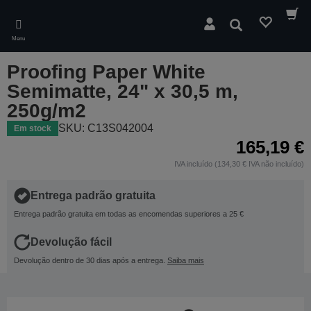
Skip
to
Pesquisar
main
Menu
content
Proofing Paper White
Semimatte, 24" x 30,5 m,
250g/m2
SKU: C13S042004
Em stock
165,19 €
IVA incluído (134,30 € IVA não incluído)
Entrega padrão gratuita
Entrega padrão gratuita em todas as encomendas superiores a 25 €
Devolução fácil
Devolução dentro de 30 dias após a entrega.
Saiba mais