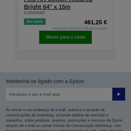
Bright 64" x 15m
Brig
C13S450287
C13S4
461,25 €
Em stock
Em s
IVA incluído (375,00 € IVA não incluído)
Mover para o cesto
Mantenha-se ligado com a Epson
Enviar
Ao enviar o seu endereço de e-mail, autoriza a receção de
comunicações de marketing, incluindo análise de mercado e
inquéritos, sobre produtos, eventos, promoções e serviços da Epson
através de e-mail ou outras formas de comunicação eletrónica, com
base nas suas preferências e comportamento na web, como descrito