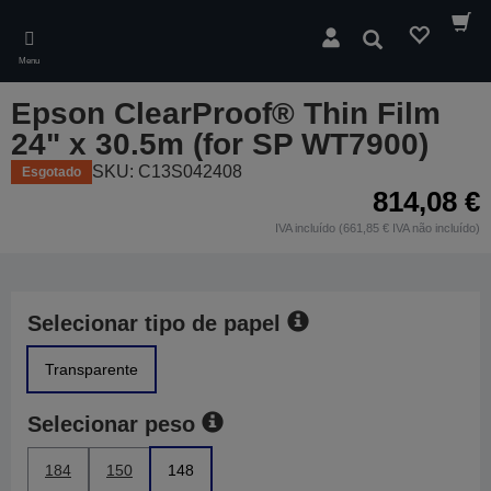
Skip
to
Pesquisar
main
Menu
content
Epson ClearProof® Thin Film
24" x 30.5m (for SP WT7900)
SKU: C13S042408
Esgotado
814,08 €
IVA incluído (661,85 € IVA não incluído)
Selecionar tipo de papel
Transparente
Selecionar peso
184
150
148